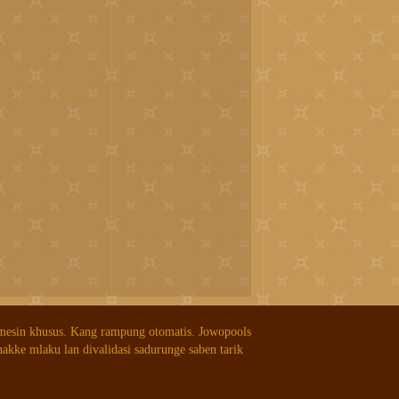
 mesin khusus. Kang rampung otomatis. Jowopools
nakke mlaku lan divalidasi sadurunge saben tarik