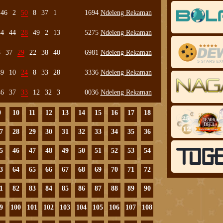
46
2
50
8
37
1
1694
Ndeleng Rekaman
34
44
28
49
2
13
5275
Ndeleng Rekaman
8
37
29
22
38
40
6981
Ndeleng Rekaman
49
10
24
8
33
28
3336
Ndeleng Rekaman
46
37
33
12
32
3
0036
Ndeleng Rekaman
9
10
11
12
13
14
15
16
17
18
7
28
29
30
31
32
33
34
35
36
5
46
47
48
49
50
51
52
53
54
3
64
65
66
67
68
69
70
71
72
1
82
83
84
85
86
87
88
89
90
9
100
101
102
103
104
105
106
107
108