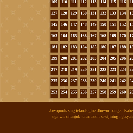
109
110
111
112
113
114
115
116
1
127
128
129
130
131
132
133
134
1
145
146
147
148
149
150
151
152
1
163
164
165
166
167
168
169
170
1
181
182
183
184
185
186
187
188
1
199
200
201
202
203
204
205
206
2
217
218
219
220
221
222
223
224
2
235
236
237
238
239
240
241
242
2
253
254
255
256
257
258
259
260
2
Jowopools sing teknologine dhuwur banget. Kabe
uga wis ditunjuk tenan audit sawijining ngesyah