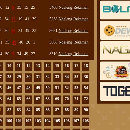
46
12
9
35
15
25
5400
Ndeleng Rekaman
2
34
13
19
41
39
5238
Ndeleng Rekaman
8
20
43
21
49
23
8681
Ndeleng Rekaman
31
35
49
40
26
1
5666
Ndeleng Rekaman
44
50
5
34
49
27
8510
Ndeleng Rekaman
9
10
11
12
13
14
15
16
17
18
7
28
29
30
31
32
33
34
35
36
5
46
47
48
49
50
51
52
53
54
3
64
65
66
67
68
69
70
71
72
1
82
83
84
85
86
87
88
89
90
9
100
101
102
103
104
105
106
107
108