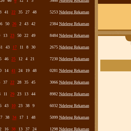
26
46
6
12
1
5
3468
Ndeleng Rekaman
3
41
22
35
27
48
5253
Ndeleng Rekaman
36
50
26
2
43
42
2384
Ndeleng Rekaman
0
13
23
50
22
49
8484
Ndeleng Rekaman
41
43
17
11
8
30
2675
Ndeleng Rekaman
5
46
25
12
4
21
7230
Ndeleng Rekaman
0
14
41
24
19
48
0281
Ndeleng Rekaman
8
37
22
28
35
45
3066
Ndeleng Rekaman
4
11
29
23
13
44
8982
Ndeleng Rekaman
6
43
10
23
38
9
6032
Ndeleng Rekaman
27
38
34
17
1
48
5099
Ndeleng Rekaman
2
16
38
13
37
24
1298
Ndeleng Rekaman