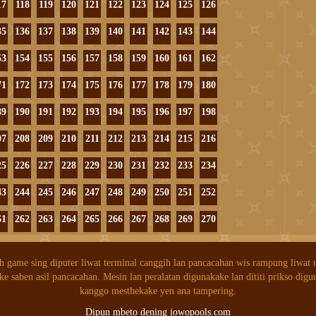
17
118
119
120
121
122
123
124
125
126
35
136
137
138
139
140
141
142
143
144
53
154
155
156
157
158
159
160
161
162
71
172
173
174
175
176
177
178
179
180
89
190
191
192
193
194
195
196
197
198
07
208
209
210
211
212
213
214
215
216
25
226
227
228
229
230
231
232
233
234
43
244
245
246
247
248
249
250
251
252
61
262
263
264
265
266
267
268
269
270
h game sing diputer liwat terminal canggih lan pancacahan wis rampung liwat
ke saben asil pancacahan. Mesin lan peralatan digunakake lan dititi prikso digu
kanggo mesthekake yen ana tampering.
Dipun mbeto dening jowopools.com