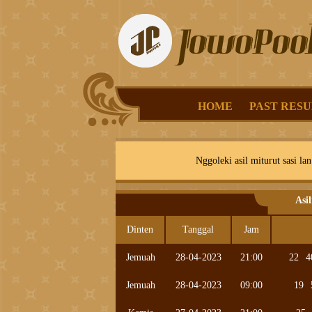
HOME
PAST RESU
Nggoleki asil miturut sasi lan
Asi
Dinten
Tanggal
Jam
Jemuah
28-04-2023
21:00
22
4
Jemuah
28-04-2023
09:00
19