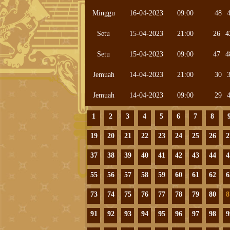
Minggu
16-04-2023
09:00
48
Setu
15-04-2023
21:00
26
4
Setu
15-04-2023
09:00
47
4
Jemuah
14-04-2023
21:00
30
Jemuah
14-04-2023
09:00
29
1
2
3
4
5
6
7
8
19
20
21
22
23
24
25
26
2
37
38
39
40
41
42
43
44
4
55
56
57
58
59
60
61
62
6
73
74
75
76
77
78
79
80
8
91
92
93
94
95
96
97
98
9