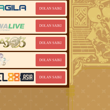
DOLAN SAIKI
DOLAN SAIKI
DOLAN SAIKI
DOLAN SAIKI
DOLAN SAIKI