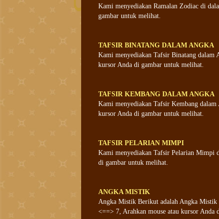
Kami menyediakan Ramalan Zodiac di dala
gambar untuk melihat.
TAFSIR BINATANG DALAM ANGKA
Kami menyediakan Tafsir Binatang dalam A
kursor Anda di gambar untuk melihat.
TAFSIR KEMBANG DALAM ANGKA
Kami menyediakan Tafsir Kembang dalam A
kursor Anda di gambar untuk melihat.
TAFSIR PELARIAN MIMPI
Kami menyediakan Tafsir Pelarian Mimpi d
di gambar untuk melihat.
ANGKA MISTIK
Angka Mistik Berikut adalah Angka Mist
<==> 7, Arahkan mouse atau kursor Anda d