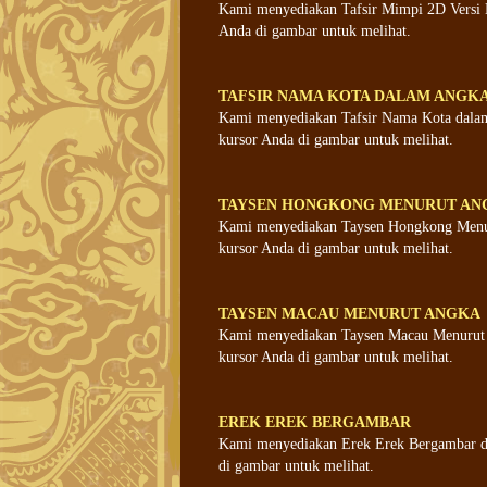
Kami menyediakan Tafsir Mimpi 2D Versi B
Anda di gambar untuk melihat.
TAFSIR NAMA KOTA DALAM ANGK
Kami menyediakan Tafsir Nama Kota dalam
kursor Anda di gambar untuk melihat.
TAYSEN HONGKONG MENURUT AN
Kami menyediakan Taysen Hongkong Menur
kursor Anda di gambar untuk melihat.
TAYSEN MACAU MENURUT ANGKA
Kami menyediakan Taysen Macau Menurut A
kursor Anda di gambar untuk melihat.
EREK EREK BERGAMBAR
Kami menyediakan Erek Erek Bergambar di
di gambar untuk melihat.